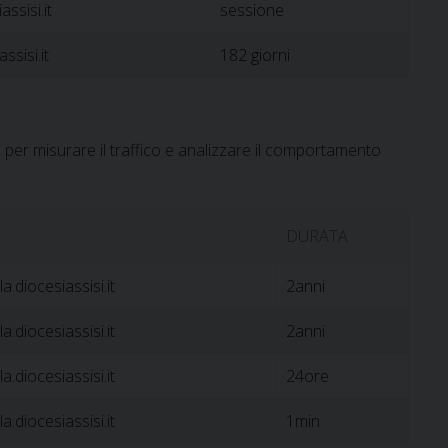
assisi.it
sessione
ssisi.it
182 giorni
per misurare il traffico e analizzare il comportamento
DURATA
a.diocesiassisi.it
2anni
a.diocesiassisi.it
2anni
a.diocesiassisi.it
24ore
a.diocesiassisi.it
1min