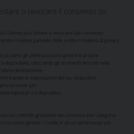
estare o revocare il consenso su
nso, l’Utente può fornire o revocare tale consenso
te il relativo pannello delle scelte in materia di privacy
rza parte, gli Utenti possono gestire le proprie
a disponibile), utilizzando gli strumenti descritti nella
’ultima direttamente.
ili tramite le impostazioni del tuo dispositivo
roprio browser per:
tati impostati sul dispositivo;
.
ono un controllo granulare del consenso per categoria.
ni su come gestire i Cookie in alcuni dei browser più