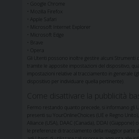
• Google Chrome
• Mozilla Firefox
• Apple Safari
• Microsoft Internet Explorer
• Microsoft Edge
• Brave
• Opera
Gli Utenti possono inoltre gestire alcuni Strumenti 
tramite le apposite impostazioni del dispositivo, qual
impostazioni relative al tracciamento in generale (g
dispositivo per individuare quella pertinente).
Come disattivare la pubblicità bas
Fermo restando quanto precede, si informano gli Uten
presenti su YourOnlineChoices (UE e Regno Unito), N
Alliance (USA), DAAC (Canada), DDAI (Giappone) o alt
le preferenze di tracciamento della maggior parte degl
agli Utenti di utilizzare tali risorse in aggiunta all