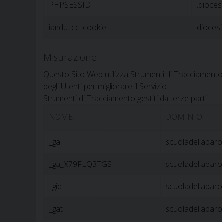
PHPSESSID
.diocesi
iandu_cc_cookie
diocesia
Misurazione
Questo Sito Web utilizza Strumenti di Tracciamento 
degli Utenti per migliorare il Servizio.
Strumenti di Tracciamento gestiti da terze parti
NOME
DOMINIO
_ga
scuoladellaparol
_ga_X79FLQ3TGS
scuoladellaparol
_gid
scuoladellaparol
_gat
scuoladellaparol